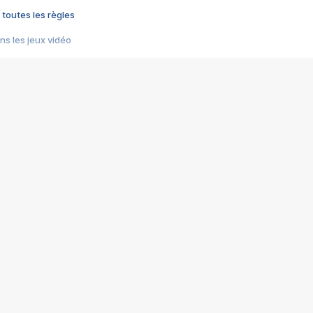
 toutes les règles
s les jeux vidéo
us choquant de Rockstar ? - Le scandale BULLY
e plus moche de Steam
du RÊVE tourne au CAUCHEMAR
pendant 8 heures
it… à tort
umiliés par un jeu vidéo
ire - Final Fantasy 8
ti un empire - Age of Empires
story DOFUS
tard, il crée l'un des pires jeux de tous les temps, MindsEye.