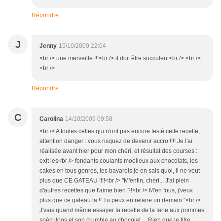
Répondre
J
Jenny
15/10/2009 22:04
<br /> une merveille !!!<br /> il doit être succulent<br /> <br />
<br />
Répondre
C
Carolina
14/10/2009 09:58
<br /> A toutes celles qui n'ont pas encore testé cette recette,
attention danger : vous risquez de devenir accro !!!! Je l'ai
réalisée avant hier pour mon chéri, et résultat des courses :
exit les<br /> fondants coulants moelleux aux chocolats, les
cakes en tous genres, les bavarois je en sais quoi, il ne veut
plus que CE GATEAU !!!!<br /> "M'enfin, chéri... J'ai plein
d'autres recettes que t'aime bien ?!<br /> M'en fous, j'veux
plus que ce gateau la !! Tu peux en refaire un demain "<br />
J'vais quand même essayer ta recette de la tarte aux pommes
spéculoos et son crumble au chocolat.... Rien que le titre....