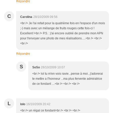
Répondre
C
Carolina
28/10/2009 09:56
<br /> Je l'ai refait pour la quatrième fois en l'espace d'un mois
;-) mais avec un mélange de fruits rouges cette fois-ci !
Excellent !<br /> P.S. : j'ai encore oublié de prendre mon APN
pour t'envoyer une photo de mes réalisations.....<br /> <br />
<br />
Répondre
S
SoSo
28/10/2009 10:07
<br /> lol tu m'en vois ravie...pense à moi...j'adorerai
te mettre a l'honneur ...ma plus fervente admiratrice
de ce fondant ....<br /> <br /> <br />
L
lolo
16/10/2009 20:42
<br /> un régal ce fondant<br /> <br /> <br />