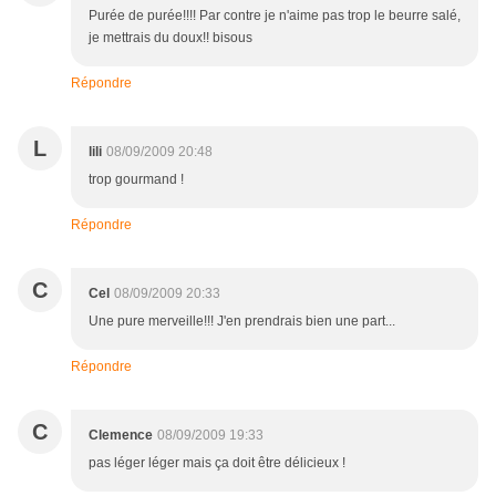
Purée de purée!!!! Par contre je n'aime pas trop le beurre salé,
je mettrais du doux!! bisous
Répondre
L
lili
08/09/2009 20:48
trop gourmand !
Répondre
C
Cel
08/09/2009 20:33
Une pure merveille!!! J'en prendrais bien une part...
Répondre
C
Clemence
08/09/2009 19:33
pas léger léger mais ça doit être délicieux !