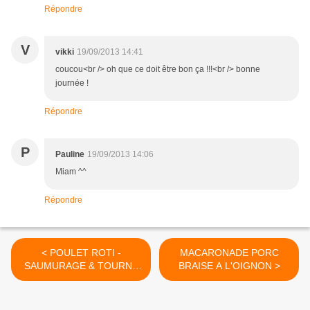
Répondre
V
vikki
19/09/2013 14:41
coucou<br /> oh que ce doit être bon ça !!!<br /> bonne
journée !
Répondre
P
Pauline
19/09/2013 14:06
Miam ^^
Répondre
< POULET ROTI -
MACARONADE PORC
SAUMURAGE & TOURNE
BRAISE A L'OIGNON >
BROCHE