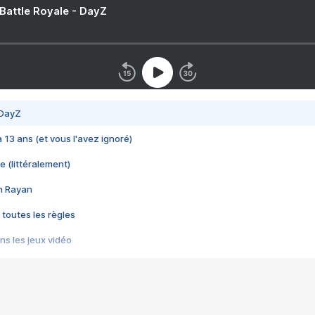
 Battle Royale - DayZ
 DayZ
 a 13 ans (et vous l'avez ignoré)
e (littéralement)
im Rayan
 toutes les règles
s les jeux vidéo
us choquant de Rockstar ? - Le scandale BULLY
e plus moche de Steam