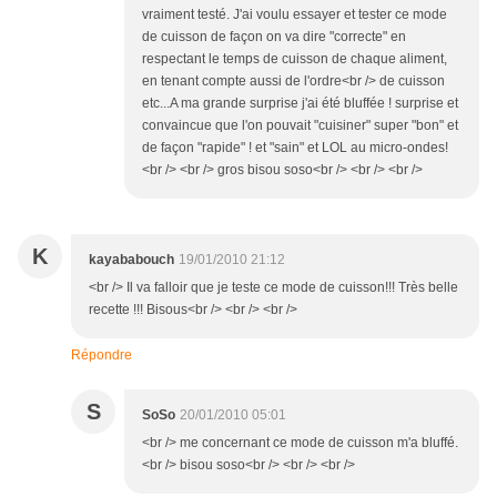
vraiment testé. J'ai voulu essayer et tester ce mode
de cuisson de façon on va dire "correcte" en
respectant le temps de cuisson de chaque aliment,
en tenant compte aussi de l'ordre<br /> de cuisson
etc...A ma grande surprise j'ai été bluffée ! surprise et
convaincue que l'on pouvait "cuisiner" super "bon" et
de façon "rapide" ! et "sain" et LOL au micro-ondes!
<br /> <br /> gros bisou soso<br /> <br /> <br />
K
kayababouch
19/01/2010 21:12
<br /> Il va falloir que je teste ce mode de cuisson!!! Très belle
recette !!! Bisous<br /> <br /> <br />
Répondre
S
SoSo
20/01/2010 05:01
<br /> me concernant ce mode de cuisson m'a bluffé.
<br /> bisou soso<br /> <br /> <br />