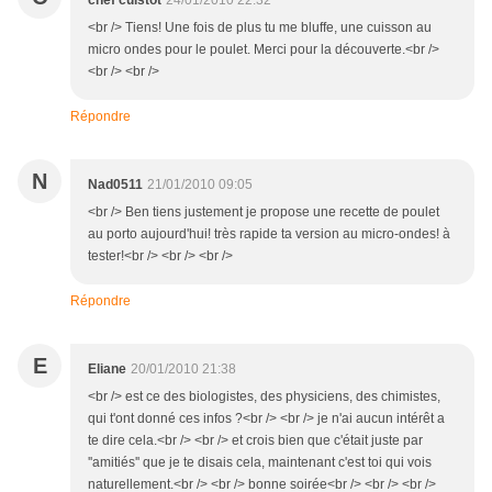
chef cuistot
24/01/2010 22:32
<br /> Tiens! Une fois de plus tu me bluffe, une cuisson au
micro ondes pour le poulet. Merci pour la découverte.<br />
<br /> <br />
Répondre
N
Nad0511
21/01/2010 09:05
<br /> Ben tiens justement je propose une recette de poulet
au porto aujourd'hui! très rapide ta version au micro-ondes! à
tester!<br /> <br /> <br />
Répondre
E
Eliane
20/01/2010 21:38
<br /> est ce des biologistes, des physiciens, des chimistes,
qui t'ont donné ces infos ?<br /> <br /> je n'ai aucun intérêt a
te dire cela.<br /> <br /> et crois bien que c'était juste par
''amitiés'' que je te disais cela, maintenant c'est toi qui vois
naturellement.<br /> <br /> bonne soirée<br /> <br /> <br />