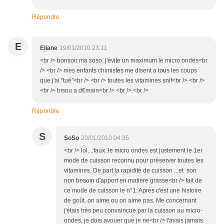
Répondre
E
Eliane
19/01/2010 23:11
<br /> bonsoir ma soso, j'évite un maximum le micro ondes<br
/> <br /> mes enfants chimistes me disent a tous les coups
que j'ai ''tué''<br /> <br /> toutes les vitamines snif<br /> <br />
<br /> bisou a d€main<br /> <br /> <br />
Répondre
S
SoSo
20/01/2010 04:35
<br /> lol....faux..le micro ondes est justement le 1er
mode de cuisson reconnu pour préserver toutes les
vitamines. De part la rapidité de cuisson ...et son
non besoin d'apport en matière grasse<br /> fait de
ce mode de cuisson le n°1. Après c'est une histoire
de goût. on aime ou on aime pas. Me concernant
j'étais très peu convaincue par la cuisson au micro-
ondes, je dois avouer que je ne<br /> l'avais jamais