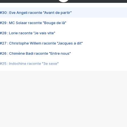
#30 : Eve Angeli raconte "Avant de partir"
#29 : MC Solaar raconte "Bouge de là"
28 : Lorie raconte "Je vais vite"
#27 : Christophe Willem raconte "Jacques a dit"
#26 : Chimène Badi raconte "Entre nous"
#25 : Indochine raconte "3e sexe"
#24 : Zaho raconte "C'est chelou"
#23 : Patrick Bruel raconte "Au café des délices"
#22 : Kyo raconte "Le chemin"
#21 : Nolwenn Leroy raconte "Cassé"
#20 : Patrick Hernandez raconte "Born to be alive"
#19 : Lorie raconte "Près de moi"