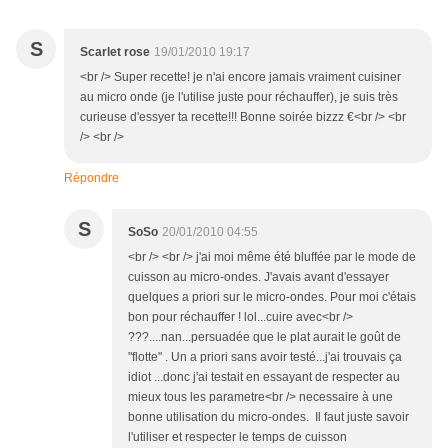
S
Scarlet rose
19/01/2010 19:17
<br /> Super recette! je n'ai encore jamais vraiment cuisiner
au micro onde (je l'utilise juste pour réchauffer), je suis très
curieuse d'essyer ta recette!!! Bonne soirée bizzz €<br /> <br
/> <br />
Répondre
S
SoSo
20/01/2010 04:55
<br /> <br /> j'ai moi même été bluffée par le mode de
cuisson au micro-ondes. J'avais avant d'essayer
quelques a priori sur le micro-ondes. Pour moi c'étais
bon pour réchauffer ! lol...cuire avec<br />
???....nan...persuadée que le plat aurait le goût de
"flotte" . Un a priori sans avoir testé...j'ai trouvais ça
idiot ...donc j'ai testait en essayant de respecter au
mieux tous les parametre<br /> necessaire à une
bonne utilisation du micro-ondes. Il faut juste savoir
l'utiliser et respecter le temps de cuisson