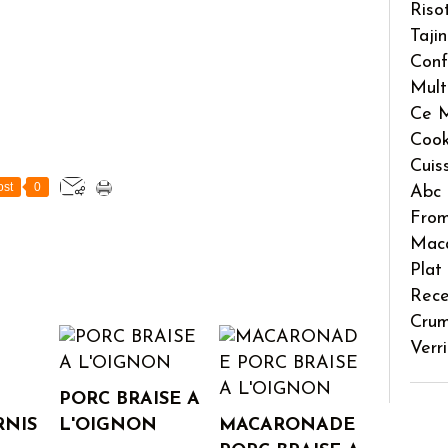
Riso
Taji
Conf
Mult
Ce M
Coo
Cuis
st
0
Abc 
Fro
Mac
Plat
Rece
Crum
Verr
PORC BRAISE A
RNIS
L'OIGNON
MACARONADE