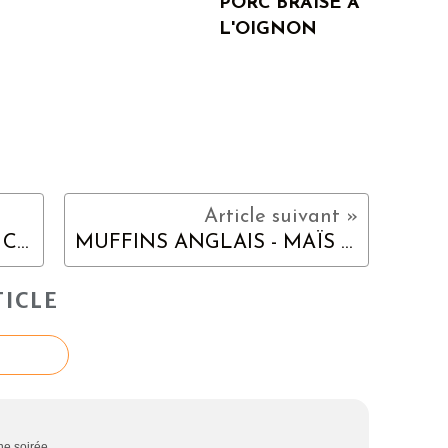
PORC BRAISE A
L'OIGNON
POULET A LA CREME DE COGNAC ET D'ESTRAGON
MUFFINS ANGLAIS - MAÏS & HERBES FRAICHES
ICLE
ne soirée