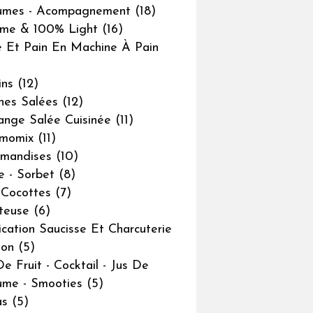
umes - Acompagnement
(18)
me & 100% Light
(16)
 Et Pain En Machine À Pain
ins
(12)
ines Salées
(12)
ange Salée Cuisinée
(11)
rmomix
(11)
mandises
(10)
e - Sorbet
(8)
-Cocottes
(7)
teuse
(6)
ication Saucisse Et Charcuterie
son
(5)
De Fruit - Cocktail - Jus De
me - Smooties
(5)
as
(5)