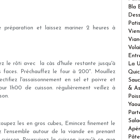
Bla 
Dess
Pati
e préparation et laissez mariner 2 heures à
Vien
Vian
Volai
Entr
 le rôti avec la càs d'huile restante jusqu'à
La U
es faces. Préchauffez le four à 200°. Mouillez
Quic
ectifiez l'assaisonnement en sel et poivre et
Sauc
ur 1h00 de cuisson. régulièrement veillez à
& As
son.
Pois
Yaou
Part
Sala
oupez les en gros cubes, Emincez finement le
Apé
ez l'ensemble autour de la viande en prenant
Pâte
 cuisson. Poursuivez la cuisson jusqu'à ce que