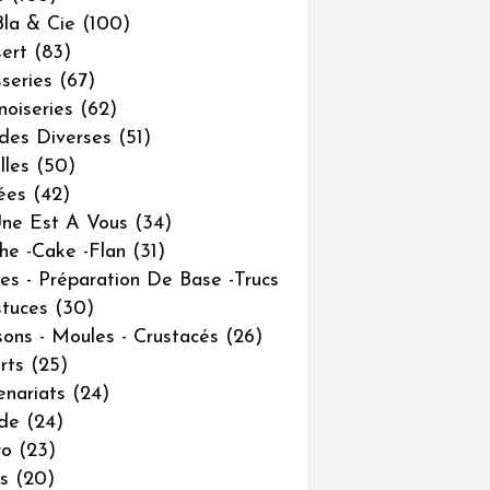
Bla & Cie
(100)
ert
(83)
sseries
(67)
noiseries
(62)
des Diverses
(51)
lles
(50)
ées
(42)
ne Est A Vous
(34)
he -cake -flan
(31)
es - Préparation De Base -trucs
tuces
(30)
sons - Moules - Crustacés
(26)
rts
(25)
enariats
(24)
de
(24)
ro
(23)
s
(20)