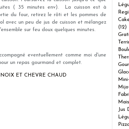
Lég
uites ( 35 minutes env). La cuisson est à
Regi
sortie du four, retirez le rôti et les pommes de
Cake
bol avec un peu de jus de cuisson et mélangez
(12)
 l'ensemble sur feu doux quelques minutes.
Grat
Terr
Boul
accompagné eventuellement comme moi d'une
The
pour un repas gourmand et complet.
Gour
Glac
 NOIX ET CHEVRE CHAUD
Mini
Mijo
Fabr
Mai
Jus 
Légu
Pizz