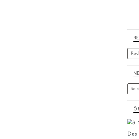
R
N
Ô 
Des 