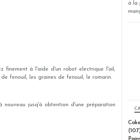
à la
mang
ez finement à l'aide d'un robot electrique l'ail,
 de fenouil, les graines de fenouil, le romarin.
z à nouveau jusq'à obtention d'une préparation
CA
Cake
(107
Pain