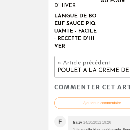
AU FOUR
LANGUE DE BO
EUF SAUCE PIQ
UANTE - FACILE
- RECETTE D'HI
VER
COMMENTER CET ART
Ajouter un commentaire
F
fraizy
24/10/2012 19:26
Jolie recette bien appétissante. Bon