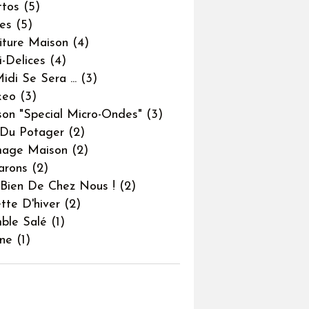
ttos
(5)
nes
(5)
iture Maison
(4)
i-Delices
(4)
idi Se Sera ...
(3)
keo
(3)
son "special Micro-Ondes"
(3)
Du Potager
(2)
mage Maison
(2)
arons
(2)
 Bien De Chez Nous !
(2)
tte D'hiver
(2)
ble Salé
(1)
ine
(1)