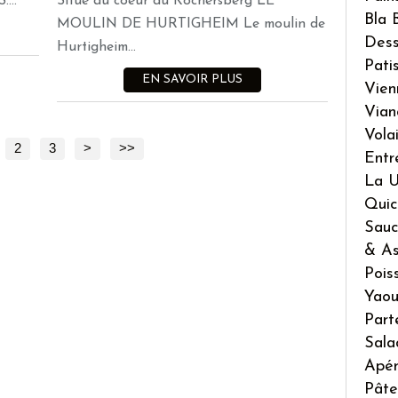
...
Situé au coeur du Kochersberg LE
Bla 
MOULIN DE HURTIGHEIM Le moulin de
Dess
Hurtigheim...
Pati
EN SAVOIR PLUS
Vien
Vian
Volai
2
3
>
>>
Entr
La U
Quic
Sauc
& As
Pois
Yaou
Part
Sala
Apé
Pâte