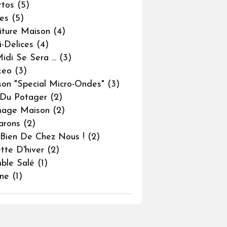
ttos
(5)
nes
(5)
iture Maison
(4)
i-Delices
(4)
idi Se Sera ...
(3)
keo
(3)
son "special Micro-Ondes"
(3)
Du Potager
(2)
mage Maison
(2)
arons
(2)
 Bien De Chez Nous !
(2)
tte D'hiver
(2)
ble Salé
(1)
ine
(1)