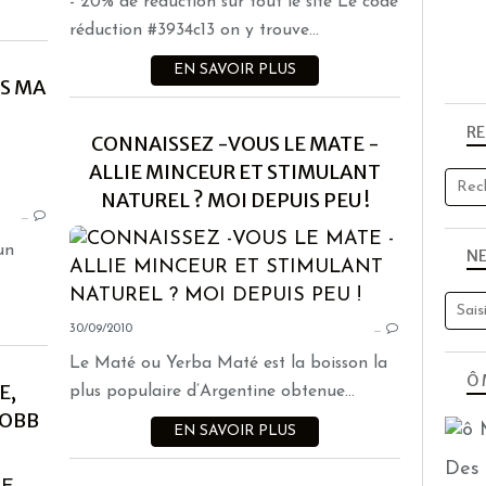
- 20% de réduction sur tout le site Le code
réduction #3934c13 on y trouve...
EN SAVOIR PLUS
S MA
R
CONNAISSEZ -VOUS LE MATE -
PARTENARIATS
ALLIE MINCEUR ET STIMULANT
NATUREL ? MOI DEPUIS PEU !
…
un
N
30/09/2010
…
Le Maté ou Yerba Maté est la boisson la
Ô 
E,
plus populaire d’Argentine obtenue...
COBB
EN SAVOIR PLUS
Des 