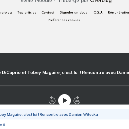
Thème Noodle - Hébergé par
Overblog
verblog
Top articles
Contact
Signaler un abus
C.G.U.
Rémunération
Préférences cookies
 DiCaprio et Tobey Maguire, c'est lui ! Rencontre avec Dam
bey Maguire, c'est lui ! Rencontre avec Damien Witecka
e 6