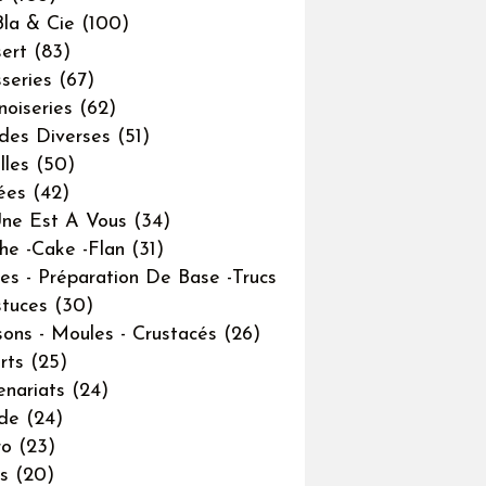
Bla & Cie
(100)
ert
(83)
sseries
(67)
noiseries
(62)
des Diverses
(51)
lles
(50)
ées
(42)
ne Est A Vous
(34)
he -cake -flan
(31)
es - Préparation De Base -trucs
tuces
(30)
sons - Moules - Crustacés
(26)
rts
(25)
enariats
(24)
de
(24)
ro
(23)
s
(20)