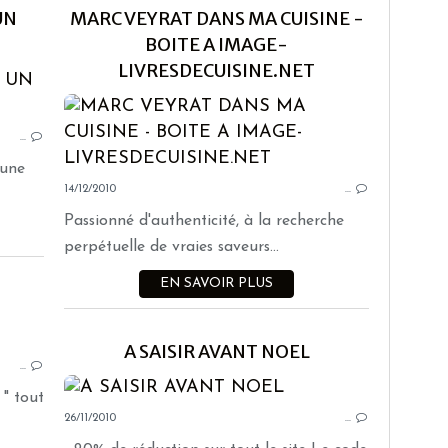
UN
MARC VEYRAT DANS MA CUISINE -
BOITE A IMAGE-
LIVRESDECUISINE.NET
PARTENARIATS
…
 une
14/12/2010
…
Passionné d'authenticité, à la recherche
perpétuelle de vraies saveurs...
EN SAVOIR PLUS
PARTENARIATS
A SAISIR AVANT NOEL
…
" tout
26/11/2010
…