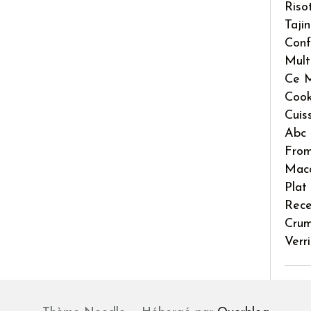
Riso
Taji
Conf
Mult
Ce M
Coo
Cuis
Abc 
Fro
Mac
Plat
Rece
Crum
Verr