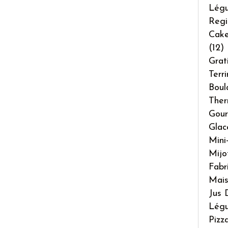
Lég
Regi
Cake
(12)
Grat
Terr
Boul
The
Gour
Glac
Mini
Mijo
Fabr
Mai
Jus 
Légu
Pizz