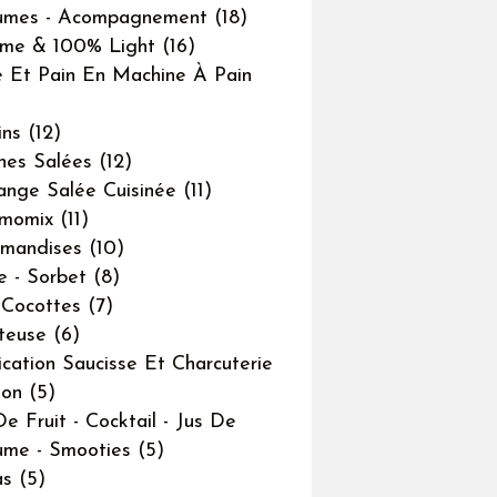
umes - Acompagnement
(18)
me & 100% Light
(16)
 Et Pain En Machine À Pain
ins
(12)
ines Salées
(12)
ange Salée Cuisinée
(11)
rmomix
(11)
mandises
(10)
e - Sorbet
(8)
-Cocottes
(7)
teuse
(6)
ication Saucisse Et Charcuterie
son
(5)
De Fruit - Cocktail - Jus De
me - Smooties
(5)
as
(5)