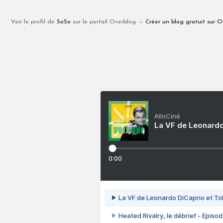
Voir le profil de
SoSo
sur le portail Overblog
Créer un blog gratuit sur O
AlloCiné
La VF de Leonardo
0:00
La VF de Leonardo DiCaprio et To
Heated Rivalry, le débrief - Episod