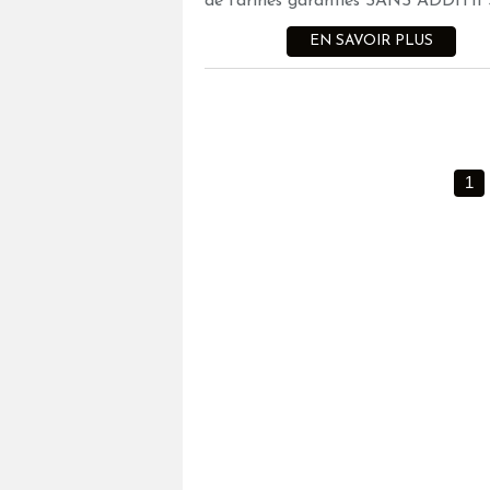
de farines garanties SANS ADDITIFS.
EN SAVOIR PLUS
1