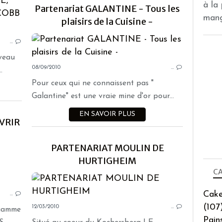
à la
PARTENARIATS
Partenariat GALANTINE - Tous les
mang
plaisirs de la Cuisine -
…
uveau
08/09/2010
…
.
Pour ceux qui ne connaissent pas "
Galantine" est une vraie mine d'or pour...
EN SAVOIR PLUS
VRIR
PARTENARIAT MOULIN DE
PARTENARIATS
HURTIGHEIM
CA
Cake
…
(107
12/03/2010
…
gamme
Pain