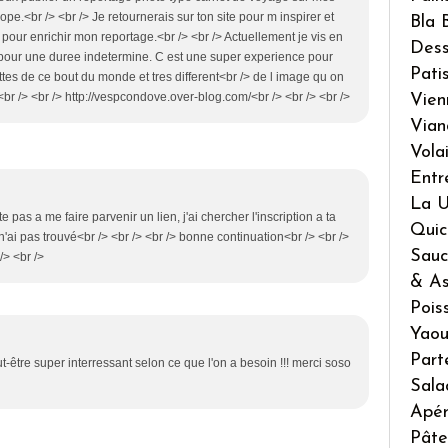
pe.<br /> <br /> Je retournerais sur ton site pour m inspirer et
Bla 
 pour enrichir mon reportage.<br /> <br /> Actuellement je vis en
Dess
pour une duree indetermine. C est une super experience pour
Pati
ttes de ce bout du monde et tres different<br /> de l image qu on
br /> <br /> http://vespcondove.over-blog.com/<br /> <br /> <br />
Vien
Vian
Volai
Entr
La U
te pas a me faire parvenir un lien, j'ai chercher l'inscription a ta
Quic
 n'ai pas trouvé<br /> <br /> <br /> bonne continuation<br /> <br />
Sauc
/> <br />
& As
Pois
Yaou
Part
eut-être super interressant selon ce que l'on a besoin !!! merci soso
Sala
Apé
Pâte