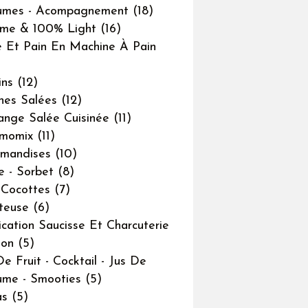
umes - Acompagnement
(18)
me & 100% Light
(16)
 Et Pain En Machine À Pain
ins
(12)
ines Salées
(12)
ange Salée Cuisinée
(11)
rmomix
(11)
mandises
(10)
e - Sorbet
(8)
-Cocottes
(7)
teuse
(6)
ication Saucisse Et Charcuterie
son
(5)
De Fruit - Cocktail - Jus De
me - Smooties
(5)
as
(5)