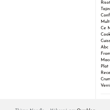
Riso
Taji
Conf
Mult
Ce M
Coo
Cuis
Abc 
Fro
Mac
Plat
Rece
Crum
Verr