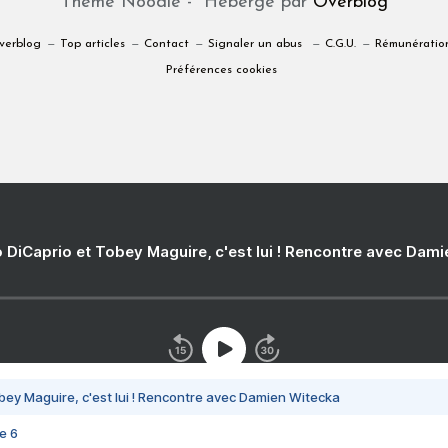
Thème Noodle - Hébergé par
Overblog
verblog
Top articles
Contact
Signaler un abus
C.G.U.
Rémunération
Préférences cookies
 DiCaprio et Tobey Maguire, c'est lui ! Rencontre avec Dam
bey Maguire, c'est lui ! Rencontre avec Damien Witecka
e 6