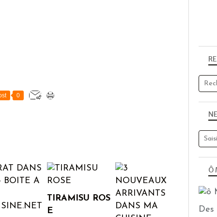
R
st
0
N
Ô 
TIRAMISU ROS
Des 
E