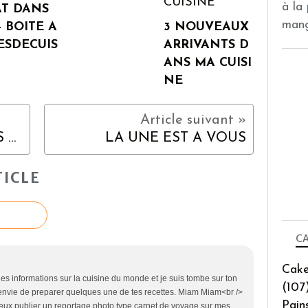
à la
T DANS
mang
- BOITE A
3 NOUVEAUX
ESDECUIS
ARRIVANTS D
ANS MA CUISI
NE
3 NOUVEAUX ARRIVANTS DANS MA CUISINE
LA UNE EST A VOUS
ICLE
CA
Cake
des informations sur la cuisine du monde et je suis tombe sur ton
(107
nne envie de preparer quelques une de tes recettes. Miam Miam<br />
Pain
eux publier un reportage photo type carnet de voyage sur mes