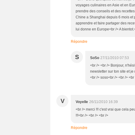
voyages culinaires en Asie et en Euro
prendre des conseils et des recettes
Chine a Shanghai depuis 6 mois et 
apprendre et faire partager des rece
lui donne en Europe<br /> A bientot.<
Répondre
S
SoSo
27/11/2010 07:53
<br /> <br /> Bonjour, n'hési
newsletter sur ton site et je
<br /> soso<br /> <br /> <br 
V
Voyelle
26/11/2010 16:39
<br /> merci !!! c'est vrai que cela p
!!!<br /> <br /> <br />
Répondre