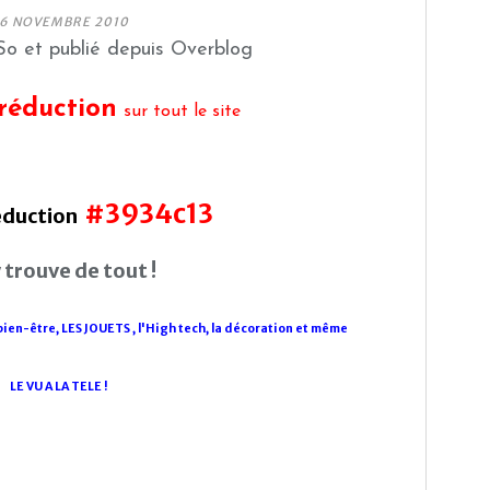
6 NOVEMBRE 2010
o et publié depuis Overblog
réduction
sur tout le site
#3934c13
éduction
 trouve de tout !
 bien-être, LES JOUETS ,
l'High tech, la décoration et même
LE VU A LA TELE !