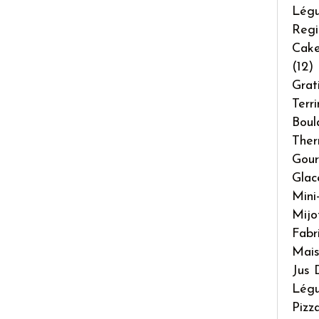
Lég
Regi
Cake
(12)
Grat
Terr
Boul
The
Gour
Glac
Mini
Mijo
Fabr
Mai
Jus 
Légu
Pizz