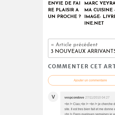
ENVIE DE FAI
MARC VEYRA
RE PLAISIR A
MA CUISINE 
UN PROCHE ?
IMAGE- LIVR
INE.NET
COMMENTER CET ART
Ajouter un commentaire
V
vespcondove
27/11/2010 04:27
<br /> Ciao,<br /> <br /> je cherche 
site. Il est tres bien fait et me do
<br /> Dans quelques semaines je v