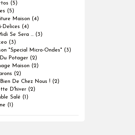
ttos
(5)
nes
(5)
iture Maison
(4)
i-Delices
(4)
idi Se Sera ...
(3)
keo
(3)
son "special Micro-Ondes"
(3)
Du Potager
(2)
mage Maison
(2)
arons
(2)
 Bien De Chez Nous !
(2)
tte D'hiver
(2)
ble Salé
(1)
ine
(1)