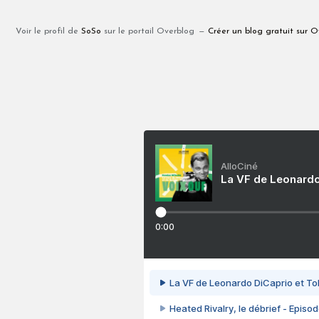
Voir le profil de
SoSo
sur le portail Overblog
Créer un blog gratuit sur O
AlloCiné
La VF de Leonardo
0:00
La VF de Leonardo DiCaprio et To
Heated Rivalry, le débrief - Episod