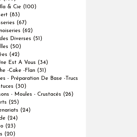
Bla & Cie
(100)
ert
(83)
sseries
(67)
noiseries
(62)
des Diverses
(51)
lles
(50)
ées
(42)
ne Est A Vous
(34)
he -cake -flan
(31)
es - Préparation De Base -trucs
tuces
(30)
sons - Moules - Crustacés
(26)
rts
(25)
enariats
(24)
de
(24)
ro
(23)
s
(20)