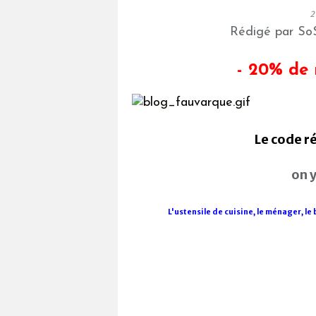
2
Rédigé par SoS
- 20% de 
Le code
r
on y
L'ustensile de cuisine, le ménager, le