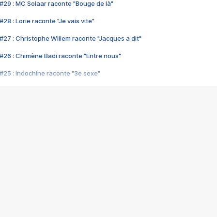
#29 : MC Solaar raconte "Bouge de là"
28 : Lorie raconte "Je vais vite"
#27 : Christophe Willem raconte "Jacques a dit"
#26 : Chimène Badi raconte "Entre nous"
#25 : Indochine raconte "3e sexe"
#24 : Zaho raconte "C'est chelou"
#23 : Patrick Bruel raconte "Au café des délices"
#22 : Kyo raconte "Le chemin"
#21 : Nolwenn Leroy raconte "Cassé"
#20 : Patrick Hernandez raconte "Born to be alive"
#19 : Lorie raconte "Près de moi"
#18 : Michael Jones raconte "A nos actes manqués" (avec Jean-Jacque
#17 : Khaled raconte "Aïcha"