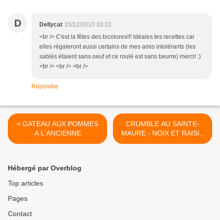
D
Dellycat
15/12/2010 10:22
<br /> C'est la fêtes des bicolores!!! Idéales tes recettes car
elles régaleront aussi certains de mes amis intolérants (les
sablés étaient sans oeuf et ce roulé est sans beurre) merci! :)
<br /> <br /> <br />
Répondre
< GATEAU AUX POMMES
CRUMBLE AU SAINTE-
A L'ANCIENNE
MAURE - NOIX ET RAISIN
>
Hébergé par Overblog
Top articles
Pages
Contact