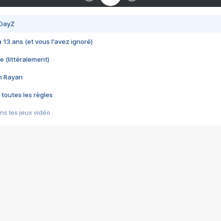
 DayZ
 a 13 ans (et vous l'avez ignoré)
e (littéralement)
im Rayan
 toutes les règles
s les jeux vidéo
us choquant de Rockstar ? - Le scandale BULLY
e plus moche de Steam
du RÊVE tourne au CAUCHEMAR
pendant 8 heures
it… à tort
umiliés par un jeu vidéo