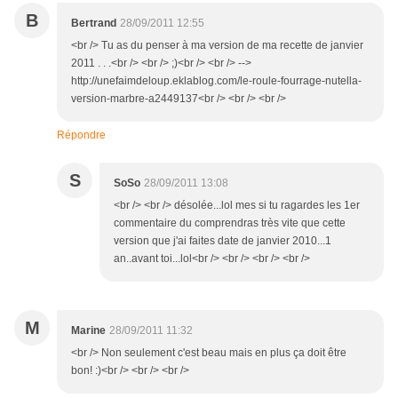
B
Bertrand
28/09/2011 12:55
<br /> Tu as du penser à ma version de ma recette de janvier
2011 . . .<br /> <br /> ;)<br /> <br /> -->
http://unefaimdeloup.eklablog.com/le-roule-fourrage-nutella-
version-marbre-a2449137<br /> <br /> <br />
Répondre
S
SoSo
28/09/2011 13:08
<br /> <br /> désolée...lol mes si tu ragardes les 1er
commentaire du comprendras très vite que cette
version que j'ai faites date de janvier 2010...1
an..avant toi...lol<br /> <br /> <br /> <br />
M
Marine
28/09/2011 11:32
<br /> Non seulement c'est beau mais en plus ça doit être
bon! :)<br /> <br /> <br />